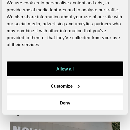
We use cookies to personalise content and ads, to
provide social media features and to analyse our traffic.
We also share information about your use of our site with
our social media, advertising and analytics partners who
may combine it with other information that you’ve
Ansetter norgessjef og
provided to them or that they’ve collected from your use
of their services.
sikter mot dobling av
omsetningen
Allow all
Nova Consulting Group har store
vekstambisjoner for fremtiden og vil
Customize
fokusere mer direkte på konsernets
samlede forretningsutvikling. Derfor
Deny
meldte behovet for en egen norgessjef
seg.