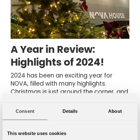
A Year in Review:
Highlights of 2024!
2024 has been an exciting year for
NOVA, filled with many highlights.
Christmas is just around the corner, and
it’s time to enjoy the festive season and
recharge for the year ahead.
Consent
Details
About
This website uses cookies